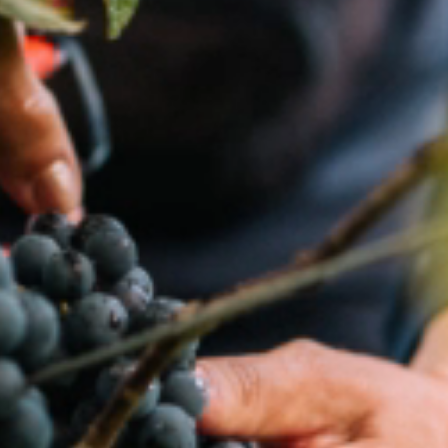
À propos de Baron
Philippe de Rothschild
Baron Philippe de Rothschild S.A., dont le
Président Directeur Général est Philippe
Sereys de Rothschild, possède deux
champs d’activité distincts, unis par une
même volonté d’excellence les Châteaux et
les vins de Marques. Elle gère trois Grands
Crus Classés à Pauillac, dont Château
Mouton Rothschild, et elle produit et