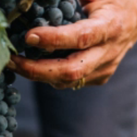
commercialise un ensemble de vins de
Marques de haute qualité, dont Mouton
Cadet.
Fondé en 1933 420 Salariés en
France
Chiffre d'affaire
s : 150 M€
Accueil