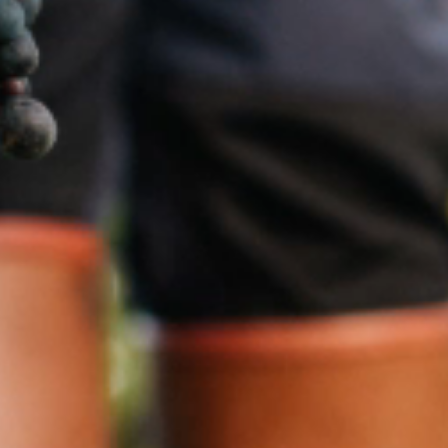
Nos métiers
Nos offres d'emploi
Portraits de nos vignerons
Nos engagements
Mentions légales
Données et confidentialité
Gérer les cookies